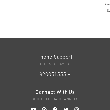
يله
ًا!
Phone Support
24 HOURS A DAY
+ 920051555
Connect With Us
SOCIAL MEDIA CHANNELS